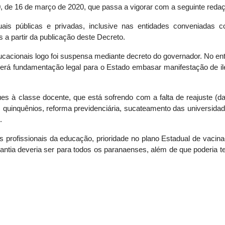
.230, de 16 de março de 2020, que passa a vigorar com a seguinte reda
uais públicas e privadas, inclusive nas entidades conveniada
 a partir da publicação deste Decreto.
acionais logo foi suspensa mediante decreto do governador. No enta
erá fundamentação legal para o Estado embasar manifestação de il
es à classe docente, que está sofrendo com a falta de reajuste (dat
uinquênios, reforma previdenciária, sucateamento das universidades
.
 profissionais da educação, prioridade no plano Estadual de vacina
antia deveria ser para todos os paranaenses, além de que poderia t