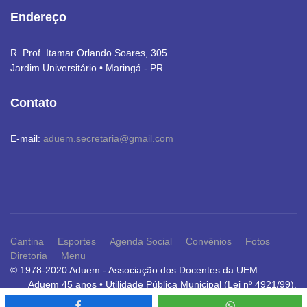
Endereço
R. Prof. Itamar Orlando Soares, 305
Jardim Universitário • Maringá - PR
Contato
E-mail:
aduem.secretaria@gmail.com
Cantina
Esportes
Agenda Social
Convênios
Fotos
Diretoria
Menu
© 1978-2020 Aduem - Associação dos Docentes da UEM.
Aduem 45 anos • Utilidade Pública Municipal (Lei nº 4921/99).