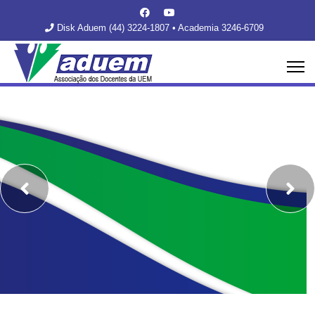
Disk Aduem (44) 3224-1807 • Academia 3246-6709