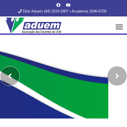
Disk Aduem (44) 3224-1807 • Academia 3246-6709