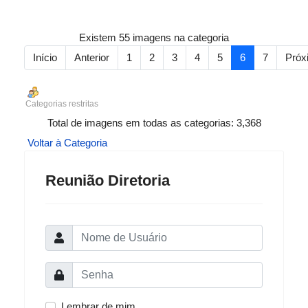
Existem 55 imagens na categoria
Início
Anterior
1
2
3
4
5
6
7
Próx
Categorias restritas
Total de imagens em todas as categorias: 3,368
Voltar à Categoria
Reunião Diretoria
Lembrar de mim