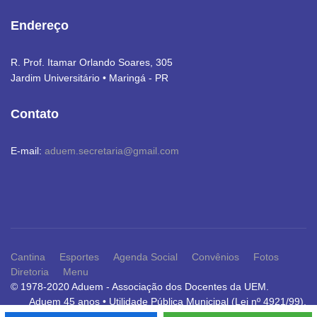
Endereço
R. Prof. Itamar Orlando Soares, 305
Jardim Universitário • Maringá - PR
Contato
E-mail:
aduem.secretaria@gmail.com
Cantina
Esportes
Agenda Social
Convênios
Fotos
Diretoria
Menu
© 1978-2020 Aduem - Associação dos Docentes da UEM.
Aduem 45 anos • Utilidade Pública Municipal (Lei nº 4921/99).