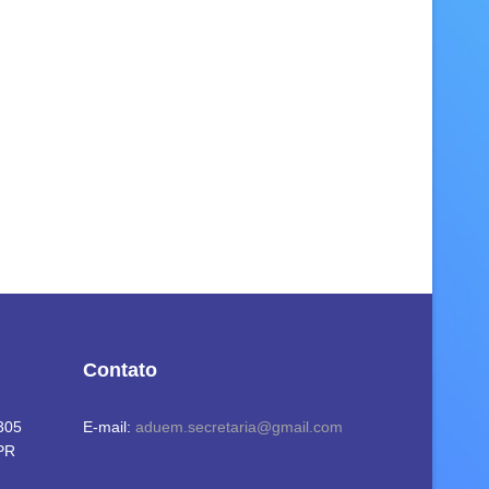
Contato
 305
E-mail:
aduem.secretaria@gmail.com
 PR