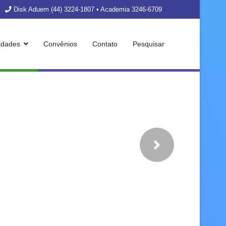
Disk Aduem (44) 3224-1807 • Academia 3246-6709
vidades
Convênios
Contato
Pesquisar